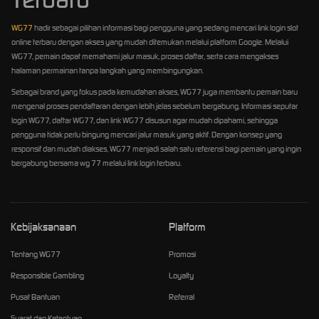
WG77
hadir sebagai pilihan informasi bagi pengguna yang sedang mencari link login slot
online terbaru dengan akses yang mudah ditemukan melalui platform Google. Melalui
WG77, pemain dapat memahami jalur masuk, proses daftar, serta cara mengakses
halaman permainan tanpa langkah yang membingungkan.
Sebagai brand yang fokus pada kemudahan akses, WG77 juga membantu pemain baru
mengenal proses pendaftaran dengan lebih jelas sebelum bergabung. Informasi seputar
login WG77, daftar WG77, dan link WG77 disusun agar mudah dipahami, sehingga
pengguna tidak perlu bingung mencari jalur masuk yang aktif. Dengan konsep yang
responsif dan mudah diakses, WG77 menjadi salah satu referensi bagi pemain yang ingin
bergabung bersama wg 77 melalui link login terbaru.
Kebijaksanaan
Platform
Tentang WG77
Promosi
Responsible Gambling
Loyalty
Pusat Bantuan
Referral
Syarat dan Ketentuan