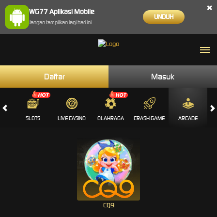
×
WG77 Aplikasi Mobile
UNDUH
Jangan tampilkan lagi hari ini
Daftar
Masuk
MES
SLOTS
LIVE CASINO
OLAHRAGA
CRASH GAME
ARCADE
SA
CQ9